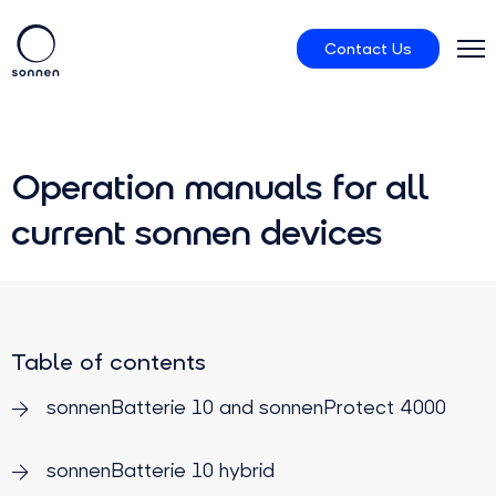
Contact Us
Residential
Operation manuals for all
sonnenCommunity
current sonnen devices
About us
Table of contents
sonnenBatterie 10 and sonnenProtect 4000
sonnenBatterie 10 hybrid